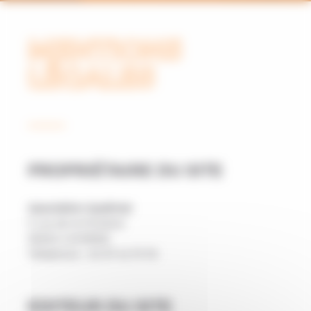
MENTIONS
LÉGALES
PROPRIÉTAIRE DU SITE
Association Qualimat
5 rue de la Fontaine
56500 LOCMINE
Téléphone : 02 97 42 75 76
EDITEUR DU SITE